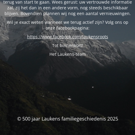
terug van start te gaan. Wees gerust: uw vertrouwde informatie
zal, zij het dan in een andere vorm, nog steeds beschikbaar
blijven. Bovendien plannen wij nog een aantal vernieuwingen.
Wil je exact weten wanneer we terug actief zijn? Volg ons op
onze facebookpagina:
https://www.facebook.com/laukensroots
Tot binnenkort!
Het Laukens-team
© 500 jaar Laukens familiegeschiedenis 2025